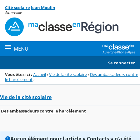
Panneau de gestion des cookies
Cité scolaire Jean Moulin
Menu de la rubrique
Contenu
Albertville
MENU
Se connecter
Vous êtes ici :
Accueil
›
Vie de la cité scolaire
›
Des ambassadeurs contre
le harcèlement
›
Vie de la cité scolaire
Des ambassadeurs contre le harcèlement
Aucun élément pour l'article « Contacts » n'a été