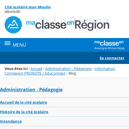
Panneau de gestion des cookies
Cité scolaire Jean Moulin
Menu de la rubrique
Contenu
Albertville
MENU
Se connecter
Vous êtes ici :
Accueil
›
Administration - Pédagogie
›
Information
Connexion PRONOTE / EduConnect
›
Blog
Administration - Pédagogie
Accueil de la cité scolaire
Histoire de la cité scolaire
Intendance