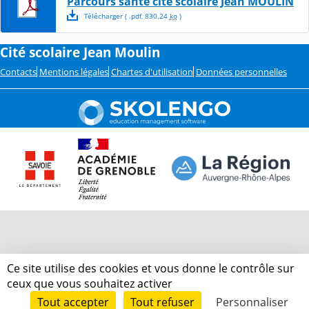
Parcours santé cité scolaire Jean MOULIN
Télécharger
( .
pdf
,
830.24
ko
)
Cité scolaire Jean Moulin
Contacts
Mentions légales
Chartes d'utilisation
Données personnelles
Ce site utilise des cookies et vous donne le contrôle sur
ceux que vous souhaitez activer
Tout accepter
Tout refuser
Personnaliser