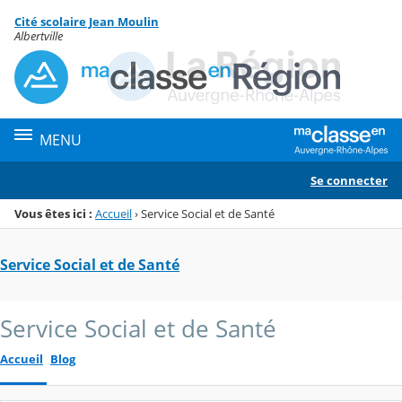
Panneau de gestion des cookies
Cité scolaire Jean Moulin
Menu de la rubrique
Contenu
Albertville
MENU
Se connecter
Vous êtes ici :
Accueil
›
Service Social et de Santé
Service Social et de Santé
Service Social et de Santé
Accueil
Blog