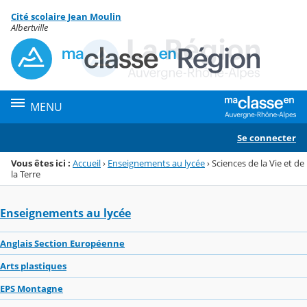
Panneau de gestion des cookies
Cité scolaire Jean Moulin
Menu de la rubrique
Contenu
Albertville
MENU
Se connecter
Vous êtes ici :
Accueil
›
Enseignements au lycée
›
Sciences de la Vie et de
la Terre
Enseignements au lycée
Anglais Section Européenne
Arts plastiques
EPS Montagne