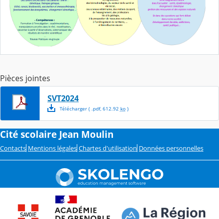
Pièces jointes
SVT2024
Télécharger
( .
pdf
,
612.92
ko
)
Cité scolaire Jean Moulin
Contacts
Mentions légales
Chartes d'utilisation
Données personnelles