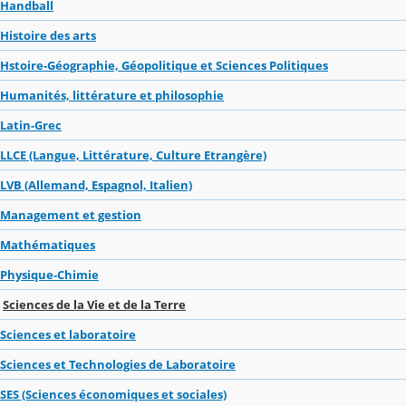
Handball
Histoire des arts
Hstoire-Géographie, Géopolitique et Sciences Politiques
Humanités, littérature et philosophie
Latin-Grec
LLCE (Langue, Littérature, Culture Etrangère)
LVB (Allemand, Espagnol, Italien)
Management et gestion
Mathématiques
Physique-Chimie
Sciences de la Vie et de la Terre
Sciences et laboratoire
Sciences et Technologies de Laboratoire
SES (Sciences économiques et sociales)