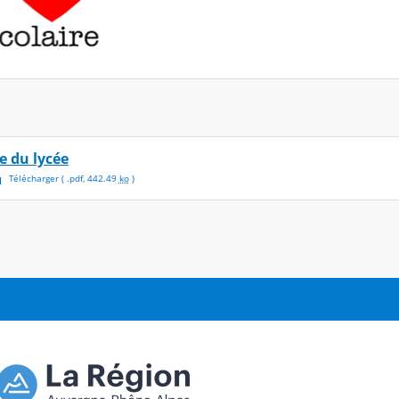
ie du lycée
Télécharger
( .
pdf
,
442.49
ko
)