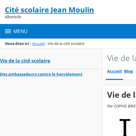
Panneau de gestion des cookies
Cité scolaire Jean Moulin
Menu de la rubrique
Contenu
Albertville
MENU
Vous êtes ici :
Accueil
›
Vie de la cité scolaire
Vie de l
Vie de la cité scolaire
Accueil
Blog
Des ambassadeurs contre le harcèlement
Vie de l
Par SOPHIE BRIER