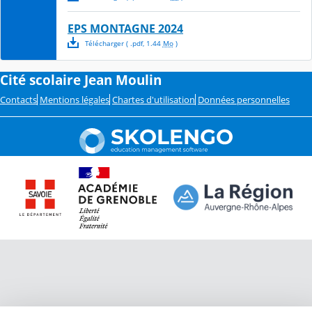
EPS MONTAGNE 2024
Télécharger
( .
pdf
,
1.44
Mo
)
Cité scolaire Jean Moulin
Contacts
Mentions légales
Chartes d'utilisation
Données personnelles