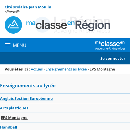
Panneau de gestion des cookies
Cité scolaire Jean Moulin
Menu de la rubrique
Contenu
Albertville
MENU
Se connecter
Vous êtes ici :
Accueil
›
Enseignements au lycée
›
EPS Montagne
Enseignements au lycée
Anglais Section Européenne
Arts plastiques
EPS Montagne
Handball