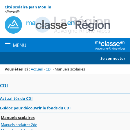
Panneau de gestion des cookies
Cité scolaire Jean Moulin
Menu de la rubrique
Contenu
Albertville
MENU
Se connecter
Vous êtes ici :
Accueil
›
CDI
›
Manuels scolaires
CDI
Actualités du CDI
E-sidoc pour découvrir le fonds du CDI
Manuels scolaires
Manuels scolaires 2de