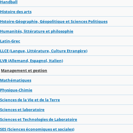
Handball
Histoire des arts
Hstoire-Géographie, Géopolitique et Sciences Politiques
Humanités, littérature et philosophie
Latin-Grec
LLCE (Langue, Littérature, Culture Etrangère)
LVB (Allemand, Espagnol, Italien)
Management et gestion
Mathématiques
Physique-Chimie
Sciences de la Vie et de la Terre
Sciences et laboratoire
Sciences et Technologies de Laboratoire
SES (Sciences économiques et sociales)