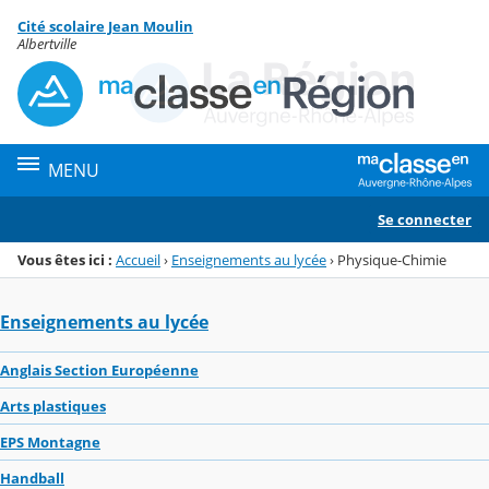
Panneau de gestion des cookies
Cité scolaire Jean Moulin
Menu de la rubrique
Contenu
Albertville
MENU
Se connecter
Vous êtes ici :
Accueil
›
Enseignements au lycée
›
Physique-Chimie
Enseignements au lycée
Anglais Section Européenne
Arts plastiques
EPS Montagne
Handball