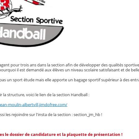
agent pour trois ans dans la section afin de développer des qualités sportiv
pourquoi il est demandé aux élèves un niveau scolaire satisfaisant et de belle
 pas un sport étude mais elle apporte un bagage sportif supérieur à des entra
 la structure, voici le lien de la section Handball :
jean-moulin-albertvill.jimdofree.com/
i les rejoindre sur l'insta de la section : section_jm_hb !
tes le dossier de candidature et la plaquette de présentation !