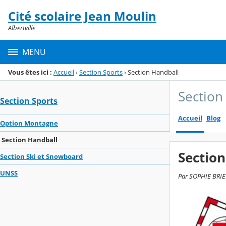
Panneau de gestion des cookies
Cité scolaire Jean Moulin
Menu de la rubrique
Contenu
Albertville
MENU
Vous êtes ici :
Accueil
›
Section Sports
›
Section Handball
Section
Section Sports
Accueil
Blog
Option Montagne
Section Handball
Sectio
Section Ski et Snowboard
UNSS
Par SOPHIE BRIER