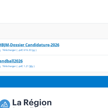
HBJM-Dossier Candidature-2026
Télécharger
( .
pdf
,
616.33
ko
)
andball2026
Télécharger
( .
pdf
,
1.21
Mo
)