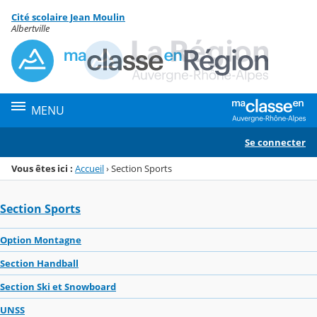
Panneau de gestion des cookies
Cité scolaire Jean Moulin
Menu de la rubrique
Contenu
Albertville
MENU
Se connecter
Vous êtes ici :
Accueil
›
Section Sports
Section Sports
Option Montagne
Section Handball
Section Ski et Snowboard
UNSS