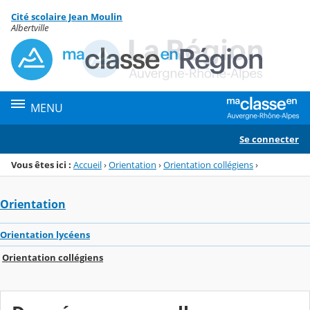
Panneau de gestion des cookies
Cité scolaire Jean Moulin
Menu de la rubrique
Contenu
Albertville
MENU
Se connecter
Vous êtes ici :
Accueil
›
Orientation
›
Orientation collégiens
›
Orientation
Orientation lycéens
Orientation collégiens