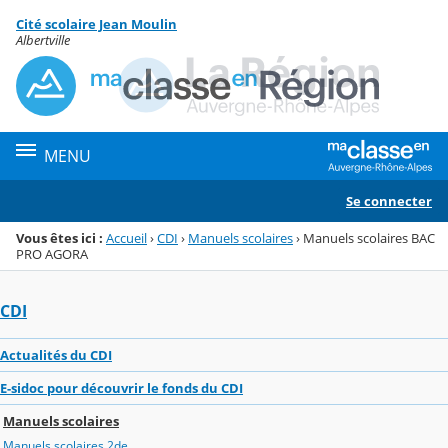
Panneau de gestion des cookies
Cité scolaire Jean Moulin
Menu de la rubrique
Contenu
Albertville
MENU
Se connecter
Vous êtes ici :
Accueil
›
CDI
›
Manuels scolaires
›
Manuels scolaires BAC
PRO AGORA
CDI
Actualités du CDI
E-sidoc pour découvrir le fonds du CDI
Manuels scolaires
Manuels scolaires 2de