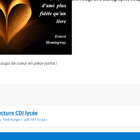
oups de coeur en pièce jointe !
ecture CDI lycée
Télécharger
( .
pdf
,
587.52
ko
)