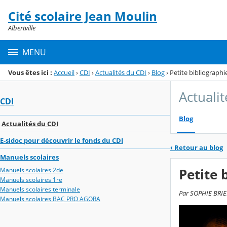
Panneau de gestion des cookies
Cité scolaire Jean Moulin
Menu de la rubrique
Contenu
Albertville
MENU
Vous êtes ici :
Accueil
›
CDI
›
Actualités du CDI
›
Blog
›
Petite bibliographie 
Actuali
CDI
Blog
Actualités du CDI
E-sidoc pour découvrir le fonds du CDI
‹
Retour au blog
Manuels scolaires
Petite b
Manuels scolaires 2de
Manuels scolaires 1re
Manuels scolaires terminale
Par SOPHIE BRIERE
Manuels scolaires BAC PRO AGORA